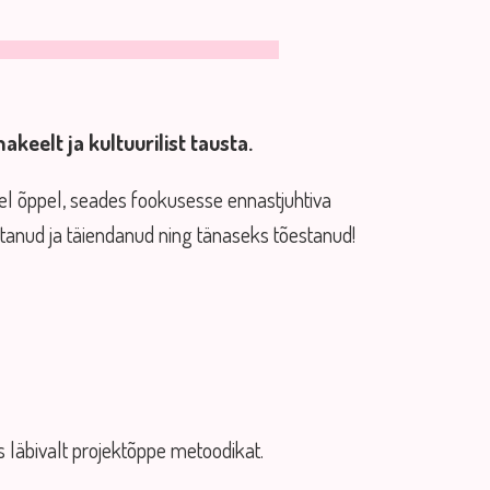
keelt ja kultuurilist tausta.
sel õppel, seades fookusesse ennastjuhtiva
tanud ja täiendanud ning tänaseks tõestanud!
s läbivalt projektõppe metoodikat.