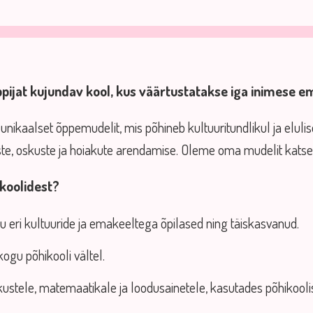
pijat kujundav kool, kus väärtustatakse iga inimese ema
nikaalset õppemudelit, mis põhineb kultuuritundlikul ja eluli
ste, oskuste ja hoiakute arendamise. Oleme oma mudelit katse
 koolidest?
 eri kultuuride ja emakeeltega õpilased ning täiskasvanud.
kogu põhikooli vältel.
kustele, matemaatikale ja loodusainetele, kasutades põhikooli