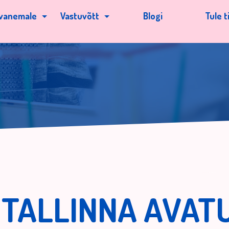
vanemale
Vastuvõtt
Blogi
Tule ti
TALLINNA AVATU