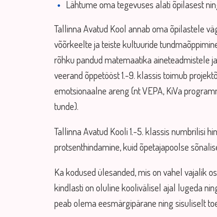
Lähtume oma tegevuses alati õpilasest ni
Tallinna Avatud Kool annab oma õpilastele väg
võõrkeelte ja teiste kultuuride tundmaõppimin
rõhku pandud matemaatika aineteadmistele ja 
veerand õppetööst 1.-9. klassis toimub projekt
emotsionaalne areng (nt VEPA, KiVa programm,
tunde).
Tallinna Avatud Kooli 1.-5. klassis numbrilisi 
protsenthindamine, kuid õpetajapoolse sõnalis
Ka kodused ülesanded, mis on vahel vajalik osa
kindlasti on oluline koolivälisel ajal lugeda n
peab olema eesmärgipärane ning sisuliselt to