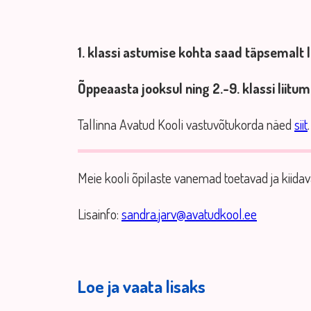
1. klassi astumise kohta saad täpsemalt
Õppeaasta jooksul ning 2.-9. klassi liit
Tallinna Avatud Kooli vastuvõtukorda näed
siit
.
Meie kooli õpilaste vanemad toetavad ja kiida
Lisainfo:
sandra.jarv@avatudkool.ee
Loe ja vaata lisaks