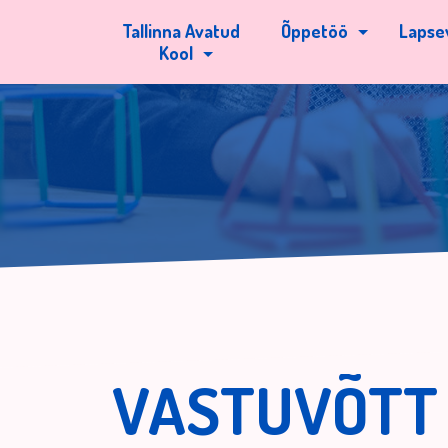
Tallinna Avatud
Õppetöö
Lapse
Kool
VASTUVÕTT 