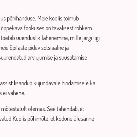
lus põhihariduse. Meie koolis toimub
li õppekava fookuses on tavalisest rohkem
etab uuenduslik lähenemine, mille järgi ligi
eie õpilaste pidev sotsiaalne ja
suurendatud arv ujumise ja suusatamise
 klassist lisandub kujundavale hindamisele ka
s ei vähene.
a mõtestatult olemas. See tähendab, et
a Avatud Koolis põhimõte, et kodune ülesanne