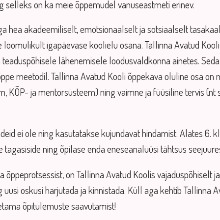
ng selleks on ka meie õppemudel vanuseastmeti erinev.
a hea akadeemiliselt, emotsionaalselt ja sotsiaalselt tasakaa
e loomulikult igapäevase koolielu osana. Tallinna Avatud Koo
teaduspõhisele lähenemisele loodusvaldkonna ainetes. Seda to
õppe meetodil. Tallinna Avatud Kooli õppekava oluline osa on m
 KÕP- ja mentorsüsteem) ning vaimne ja füüsiline tervis (nt 
hindeid ei ole ning kasutatakse kujundavat hindamist. Alates 6.
e tagasiside ning õpilase enda eneseanalüüsi tähtsus seejuure
 õppeprotsessist, on Tallinna Avatud Koolis vajaduspõhiselt j
ing uusi oskusi harjutada ja kinnistada. Küll aga kehtib Tallinn
etama õpitulemuste saavutamist!