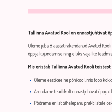
Tallinna Avatud Kool on ennastjuhtivat õp
Oleme juba 8 aastat rakendanud Avatud Kooli u
õppija kujundamise ning eluks vajalike teadmi
Mis eristab Tallinna Avatud Kooli teistest
Oleme eestikeelne põhikool, mis toob kokku
Arendame teadlikult ennastjuhtivat õppijat 
Pöörame erilist tähelepanu praktilistele os