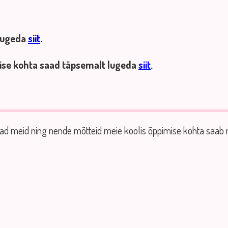
 lugeda
siit
.
umise kohta saad täpsemalt lugeda
siit
.
vad meid ning nende mõtteid meie koolis õppimise kohta saab 