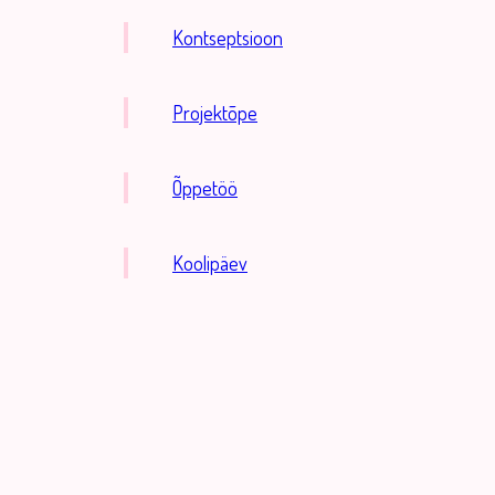
Kontseptsioon
Projektõpe
Õppetöö
Koolipäev