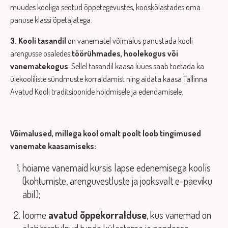
muudes kooliga seotud õppetegevustes, kooskõlastades oma
panuse klassi õpetajatega.
3. Kooli tasandil
on vanematel võimalus panustada kooli
arengusse osaledes
töörühmades, hoolekogus või
vanematekogus
. Sellel tasandil kaasa lüües saab toetada ka
ülekooliliste sündmuste korraldamist ning aidata kaasa Tallinna
Avatud Kooli traditsioonide hoidmisele ja edendamisele.
Võimalused, millega kool omalt poolt loob tingimused
vanemate kaasamiseks:
hoiame vanemaid kursis lapse edenemisega koolis
(kohtumiste, arenguvestluste ja jooksvalt e-päeviku
abil);
loome
avatud õppekorralduse
, kus vanemad on