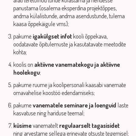
alati teretulnud tunde külastama ja nendesse
panustama (osalema eksperdina projektõppes,
andma külalistunde, andma asendustunde, tulema
kaasa õppekäigule vms);
pakume
igakülgset infot
kooli õppekava,
oodatavate õpitulemuste ja kasutatavate meetodite
kohta;
koolis on
aktiivne vanematekogu ja aktiivne
hoolekogu
;
pakume ruume ja koolipersonali kaasabi vanemate
omavahelise koostöö edendamiseks;
pakume
vanematele seminare ja loenguid
laste
kasvatuse ning hariduse teemal;
küsime
vanematelt
regulaarselt tagasisidet
ning arvestame sellega erinevate otsuste tegemisel;