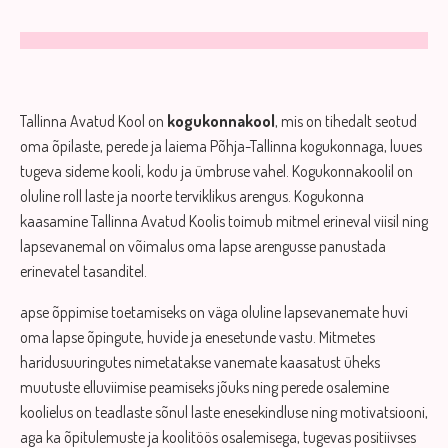
Tallinna Avatud Kool on
kogukonnakool
, mis on tihedalt seotud
oma õpilaste, perede ja laiema Põhja-Tallinna kogukonnaga, luues
tugeva sideme kooli, kodu ja ümbruse vahel. Kogukonnakoolil on
oluline roll laste ja noorte terviklikus arengus. Kogukonna
kaasamine Tallinna Avatud Koolis toimub mitmel erineval viisil ning
lapsevanemal on võimalus oma lapse arengusse panustada
erinevatel tasanditel.
apse õppimise toetamiseks on väga oluline lapsevanemate huvi
oma lapse õpingute, huvide ja enesetunde vastu. Mitmetes
haridusuuringutes nimetatakse vanemate kaasatust üheks
muutuste elluviimise peamiseks jõuks ning perede osalemine
koolielus on teadlaste sõnul laste enesekindluse ning motivatsiooni,
aga ka õpitulemuste ja koolitöös osalemisega, tugevas positiivses