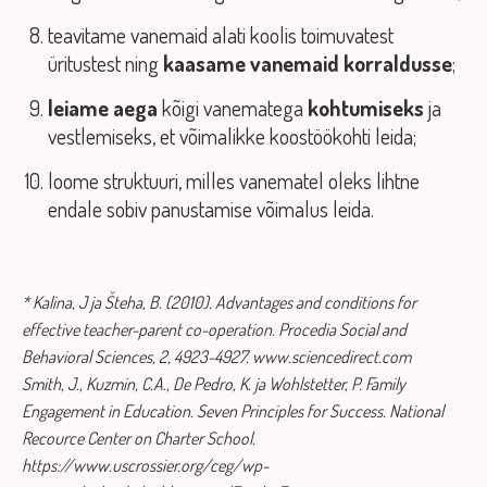
teavitame vanemaid alati koolis toimuvatest
üritustest ning
kaasame vanemaid korraldusse
;
leiame aega
kõigi vanematega
kohtumiseks
ja
vestlemiseks, et võimalikke koostöökohti leida;
loome struktuuri, milles vanematel oleks lihtne
endale sobiv panustamise võimalus leida.
* Kalina, J ja Šteha, B. (2010). Advantages and conditions for
effective teacher-parent co-operation. Procedia Social and
Behavioral Sciences, 2, 4923-4927. www.sciencedirect.com
Smith, J., Kuzmin, C.A., De Pedro, K. ja Wohlstetter, P. Family
Engagement in Education. Seven Principles for Success. National
Recource Center on Charter School.
https://www.uscrossier.org/ceg/wp-