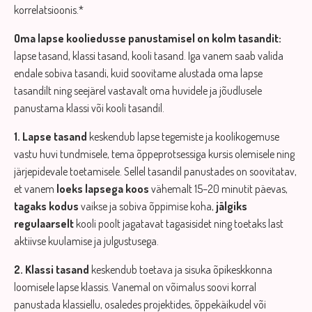
korrelatsioonis.*
Oma lapse kooliedusse panustamisel on kolm tasandit:
lapse tasand, klassi tasand, kooli tasand. Iga vanem saab valida
endale sobiva tasandi, kuid soovitame alustada oma lapse
tasandilt ning seejärel vastavalt oma huvidele ja jõudlusele
panustama klassi või kooli tasandil.
1. Lapse tasand
keskendub lapse tegemiste ja koolikogemuse
vastu huvi tundmisele, tema õppeprotsessiga kursis olemisele ning
järjepidevale toetamisele. Sellel tasandil panustades on soovitatav,
et vanem
loeks lapsega koos
vähemalt 15–20 minutit päevas,
tagaks kodus
vaikse ja sobiva õppimise koha,
jälgiks
regulaarselt
kooli poolt jagatavat tagasisidet ning toetaks last
aktiivse kuulamise ja julgustusega.
2. Klassi tasand
keskendub toetava ja sisuka õpikeskkonna
loomisele lapse klassis. Vanemal on võimalus soovi korral
panustada klassiellu, osaledes projektides, õppekäikudel või