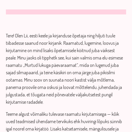
Tere! Olen Lii, eesti keele ja kirjanduse õpetaja ning hiljuti tuule
tiibadesse saanud noor kirjanik. Raamatud, lugemine, loovus ja
kirjutamine on mind lisaks õpetamisele köitnud juba väiksest
peale. Minu jaoks oli tipphetk see, kui sain valmis oma elu esimese
raamatu ,,Murtud lukuga päevaraamat”, mida on lugenud juba
sajad silmapaarid, ja teine käsikiri on oma järge juba pikisilmi
ootamas. Minu soov on suunata noori kastist välja mõtlema,
panema proovile oma oskusi ja loovat mõttelendu, juhendada ja
julgustada, et tõugata neid põnevatele väljakutsetest pungil
kirjutamise radadele.
Teeme algust võimaliku tulevase raamatu kirjutamisega — kõik
uued teadmised ühendame tervikuks ehk huviringi lõpuks sünnib
igal noorel oma kirjatöö. Lisaks katsetamisele, mängulisusele ja