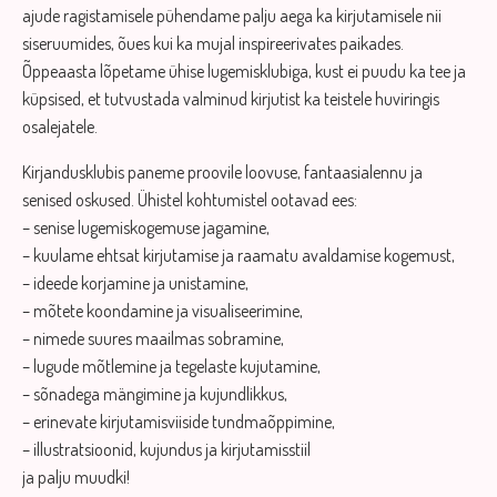
ajude ragistamisele pühendame palju aega ka kirjutamisele nii
siseruumides, õues kui ka mujal inspireerivates paikades.
Õppeaasta lõpetame ühise lugemisklubiga, kust ei puudu ka tee ja
küpsised, et tutvustada valminud kirjutist ka teistele huviringis
osalejatele.
Kirjandusklubis paneme proovile loovuse, fantaasialennu ja
senised oskused. Ühistel kohtumistel ootavad ees:
– senise lugemiskogemuse jagamine,
– kuulame ehtsat kirjutamise ja raamatu avaldamise kogemust,
– ideede korjamine ja unistamine,
– mõtete koondamine ja visualiseerimine,
– nimede suures maailmas sobramine,
– lugude mõtlemine ja tegelaste kujutamine,
– sõnadega mängimine ja kujundlikkus,
– erinevate kirjutamisviiside tundmaõppimine,
– illustratsioonid, kujundus ja kirjutamisstiil
ja palju muudki!